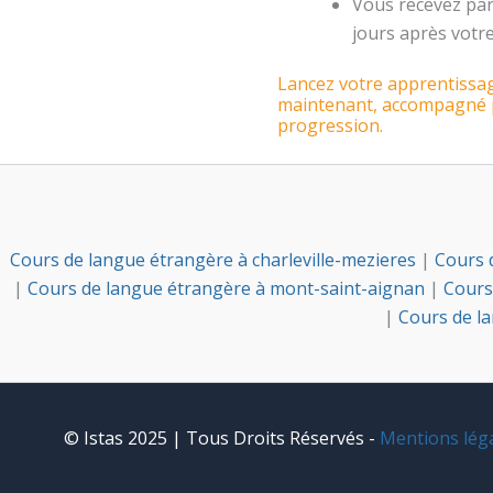
Vous recevez par 
jours après votr
Lancez votre apprentissag
maintenant, accompagné pa
progression.
Cours de langue étrangère à charleville-mezieres
|
Cours 
|
Cours de langue étrangère à mont-saint-aignan
|
Cours
|
Cours de l
© Istas 2025 | Tous Droits Réservés -
Mentions lég