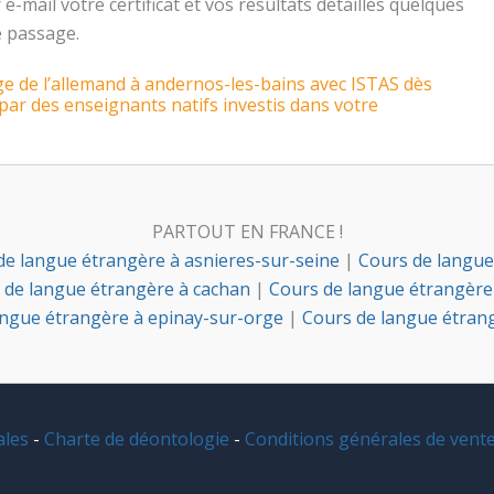
e-mail votre certificat et vos résultats détaillés quelques
e passage.
e de l’allemand à andernos-les-bains avec ISTAS dès
r des enseignants natifs investis dans votre
PARTOUT EN FRANCE !
de langue étrangère à asnieres-sur-seine
|
Cours de langue
 de langue étrangère à cachan
|
Cours de langue étrangère
angue étrangère à epinay-sur-orge
|
Cours de langue étrang
ales
-
Charte de déontologie
-
Conditions générales de vent