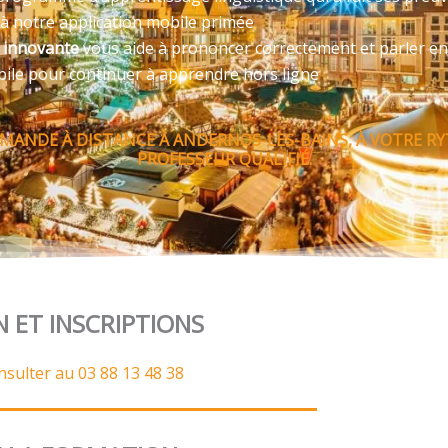
 à notre application mobile primée
e innovante
vous aide à prononcer correctement et parler en
bile pour continuer à apprendre hors ligne
MANDE À DISTANCE À ANDERNOS-LES-BAINS, À VOTRE 
PROFESSEUR QUALIFIÉ.
N ET INSCRIPTIONS
nsulter au 03 88 13 48 38