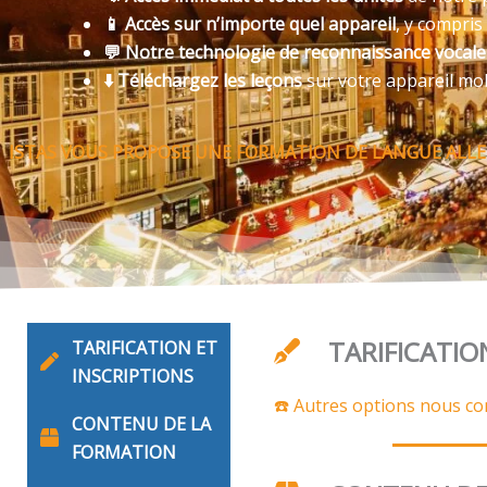
📱 Accès sur n’importe quel appareil
, y compris
💬 Notre technologie de reconnaissance vocal
⬇️ Téléchargez les leçons
sur votre appareil mo
ISTAS VOUS PROPOSE UNE FORMATION DE LANGUE ALLE
TARIFICATIO
TARIFICATION ET
INSCRIPTIONS
☎️ Autres options nous co
CONTENU DE LA
FORMATION