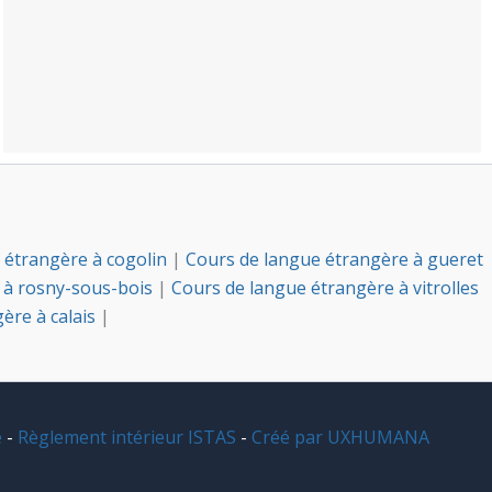
 étrangère à cogolin
|
Cours de langue étrangère à gueret
 à rosny-sous-bois
|
Cours de langue étrangère à vitrolles
ère à calais
|
e
-
Règlement intérieur ISTAS
-
Créé par UXHUMANA