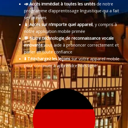
📣 Accès immédiat à toutes les unités
de notre
programme d’apprentissage linguistique qui a fait
ses preuves
📱 Accès sur n’importe quel appareil
, y compris à
notre application mobile primée
💬 Notre technologie de reconnaissance vocale
innovante
vous aide à prononcer correctement et
parler en toute confiance
⬇️ Téléchargez les leçons
sur votre appareil mobile
pour continuer à apprendre hors ligne