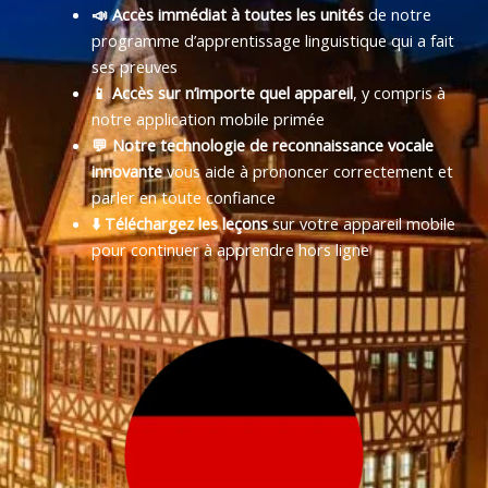
📣 Accès immédiat à toutes les unités
de notre
programme d’apprentissage linguistique qui a fait
ses preuves
📱 Accès sur n’importe quel appareil
, y compris à
notre application mobile primée
💬 Notre technologie de reconnaissance vocale
innovante
vous aide à prononcer correctement et
parler en toute confiance
⬇️ Téléchargez les leçons
sur votre appareil mobile
pour continuer à apprendre hors ligne